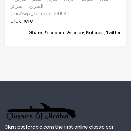
البحرين – الجزائر
[mc4wp_form id=24194]
click here
Facebook,
Google+,
Pinterest,
Twitter
Share:
Classicsofarabia.com the first online classic car