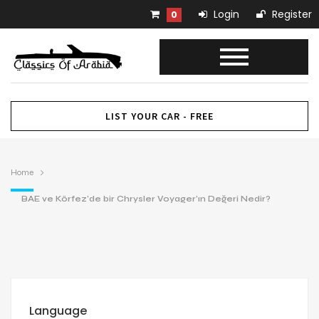
Login
Register
0
LIST YOUR CAR - FREE
Home
BAE ve Körfez’de bir Chrysler Voyager’ın Değeri Nedir?
Language