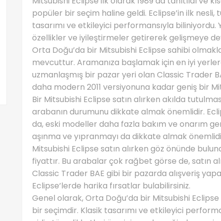
Mitsubishi Eclipse ilk olarak 1989’da tanıtıldı ve 
popüler bir seçim haline geldi. Eclipse’in ilk nesli
tasarımı ve etkileyici performansıyla biliniyordu. Y
özellikler ve iyileştirmeler getirerek gelişmeye d
Orta Doğu’da bir Mitsubishi Eclipse sahibi olmakla
mevcuttur. Aramanıza başlamak için en iyi yerlerd
uzmanlaşmış bir pazar yeri olan Classic Trader BA
daha modern 2011 versiyonuna kadar geniş bir Mits
Bir Mitsubishi Eclipse satın alırken akılda tutulmas
arabanın durumunu dikkate almak önemlidir. Eclips
da, eski modeller daha fazla bakım ve onarım ger
aşınma ve yıpranmayı da dikkate almak önemlidi
Mitsubishi Eclipse satın alırken göz önünde bulun
fiyattır. Bu arabalar çok rağbet görse de, satın al
Classic Trader BAE gibi bir pazarda alışveriş yapar
Eclipse’lerde harika fırsatlar bulabilirsiniz.
Genel olarak, Orta Doğu’da bir Mitsubishi Eclipse 
bir seçimdir. Klasik tasarımı ve etkileyici perfo