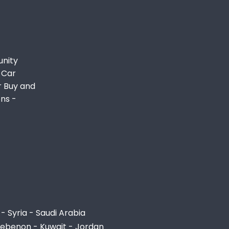
unity
 Car
r Buy and
ons -
- Syria - Saudi Arabia
Lebenon - Kuwait - Jordan