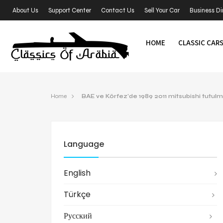
About Us
Support Center
Contact Us
Sell Your Car
Business Di
HOME
CLASSIC CAR
Home
BAE ve Körfez’de 1989 2011 mitsubishi tutul
Language
English
Türkçe
Русский