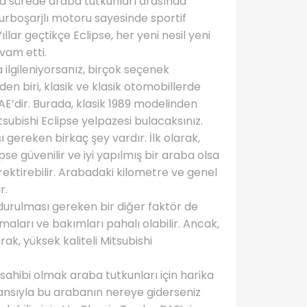
kısa sürede araba tutkunları arasında
, turboşarjlı motoru sayesinde sportif
ıllar geçtikçe Eclipse, her yeni nesil yeni
evam etti.
 ilgileniyorsanız, birçok seçenek
en biri, klasik ve klasik otomobillerde
E’dir. Burada, klasik 1989 modelinden
ubishi Eclipse yelpazesi bulacaksınız.
ı gereken birkaç şey vardır. İlk olarak,
e güvenilir ve iyi yapılmış bir araba olsa
ektirebilir. Arabadaki kilometre ve genel
r.
durulması gereken bir diğer faktör de
maları ve bakımları pahalı olabilir. Ancak,
ak, yüksek kaliteli Mitsubishi
sahibi olmak araba tutkunları için harika
rmansıyla bu arabanın nereye giderseniz