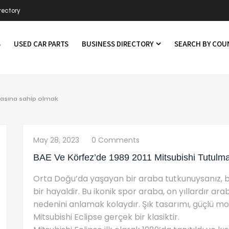
rectory
S
USED CAR PARTS
BUSINESS DIRECTORY
SEARCH BY CO
masına sahip olmak
May 28, 2023
0 Comments
BAE Ve Körfez’de 1989 2011 Mitsubishi Tutulm
Orta Doğu’da yaşayan bir araba tutkunuysanız, bi
bir hayaldir. Bu ikonik spor araba, on yıllardır ar
nedenini anlamak kolaydır. Şık tasarımı, güçlü mo
Mitsubishi Eclipse gerçek bir klasiktir.