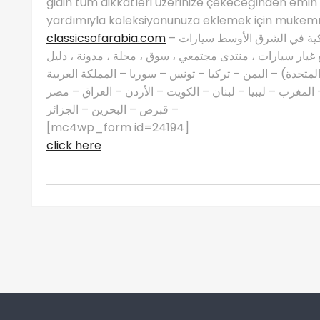
gidin tüm dikkatleri üzerinize çekeceğinden emin o
yardımıyla koleksiyonunuza eklemek için mükemmel 
classicsofarabia.com
– الصفحة الرئيسية لعشاق السيارات الكلاسيكية في الشرق الأوسط سيارات
غيار سيارات ، منتدى مجتمعي ، سوق ، مجلة ، مدونة ، دليل
 المتحدة) – اليمن – تركيا – تونس – سوريا – المملكة العربية
مغرب – ليبيا – لبنان – الكويت – الأردن – العراق – مصر
– قبرص – البحرين – الجزائر
[mc4wp_form id=24194]
click here