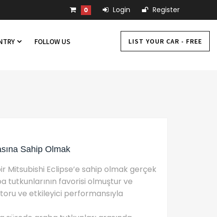
Login
Register
0
LIST YOUR CAR - FREE
UNTRY
FOLLOW US
asına Sahip Olmak
r Mitsubishi Eclipse’e sahip olmak gerçek
aba tutkunlarının favorisi olmuştur ve
toru ve etkileyici performansıyla