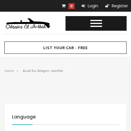
Login
Register
0
LIST YOUR CAR - FREE
Home
Audi S2 Alaşım Jantlar
Language