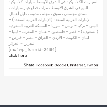
السيارات الكلاسيكية في الشرق الأوسط سيارات كلاسيكية
للبيع في الشرق الأوسط ، مزاد ، قطع غيار سيارات ،
منتدى مجتمعي ، سوق ، مجلة ، مدونة ، دليل أعمال.
الإمارات العربية المتحدة (الإمارات العربية المتحدة) –
اليمن – تركيا – تونس – سوريا – المملكة العربية السعودية
(السعودية) – قطر – فلسطين – عمان – المغرب – ليبيا –
لبنان – الكويت – الأردن – العراق – مصر – قبرص –
البحرين – الجزائر
[mc4wp_form id=24194]
click here
Facebook,
Google+,
Pinterest,
Twitter
Share: