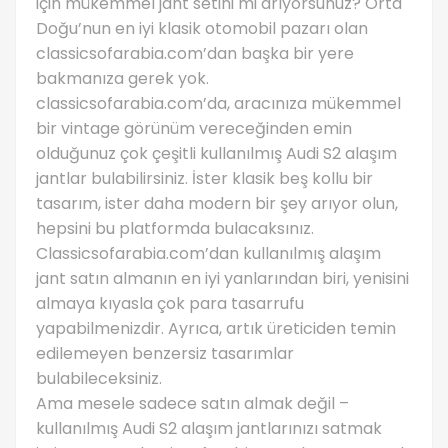
için mükemmel jant setini mi arıyorsunuz? Orta
Doğu’nun en iyi klasik otomobil pazarı olan
classicsofarabia.com’dan başka bir yere
bakmanıza gerek yok.
classicsofarabia.com’da, aracınıza mükemmel
bir vintage görünüm vereceğinden emin
olduğunuz çok çeşitli kullanılmış Audi S2 alaşım
jantlar bulabilirsiniz. İster klasik beş kollu bir
tasarım, ister daha modern bir şey arıyor olun,
hepsini bu platformda bulacaksınız.
Classicsofarabia.com’dan kullanılmış alaşım
jant satın almanın en iyi yanlarından biri, yenisini
almaya kıyasla çok para tasarrufu
yapabilmenizdir. Ayrıca, artık üreticiden temin
edilemeyen benzersiz tasarımlar
bulabileceksiniz.
Ama mesele sadece satın almak değil –
kullanılmış Audi S2 alaşım jantlarınızı satmak