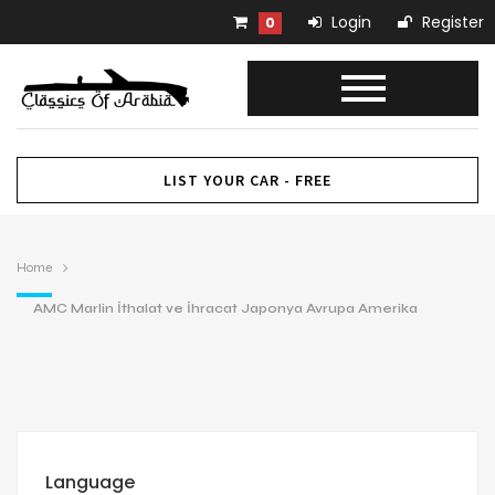
Login
Register
0
LIST YOUR CAR - FREE
Home
AMC Marlin İthalat ve İhracat Japonya Avrupa Amerika
Language