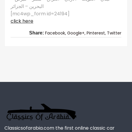
البحرين – الجزائر
[mc4wp_form id=24194]
click here
Facebook,
Google+,
Pinterest,
Twitter
Share:
Classicsofarabia.com the first online classic car