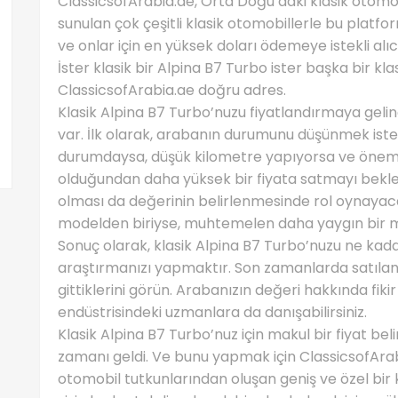
ClassicsofArabia.ae, Orta Doğu’daki klasik otomobi
sunulan çok çeşitli klasik otomobillerle bu platfo
ve onlar için en yüksek doları ödemeye istekli alı
İster klasik bir Alpina B7 Turbo ister başka bir kl
ClassicsofArabia.ae doğru adres.
Klasik Alpina B7 Turbo’nuzu fiyatlandırmaya geli
var. İlk olarak, arabanın durumunu düşünmek is
durumdaysa, düşük kilometre yapıyorsa ve öneml
olduğundan daha yüksek bir fiyata satmayı bekleye
olması da değerinin belirlenmesinde rol oynayaca
modelden biriyse, muhtemelen daha yaygın bir m
Sonuç olarak, klasik Alpina B7 Turbo’nuzu ne kada
araştırmanızı yapmaktır. Son zamanlarda satılan
gittiklerini görün. Arabanızın değeri hakkında fiki
endüstrisindeki uzmanlara da danışabilirsiniz.
Klasik Alpina B7 Turbo’nuz için makul bir fiyat be
zamanı geldi. Ve bunu yapmak için ClassicsofArabi
otomobil tutkunlarından oluşan geniş ve özel bir 