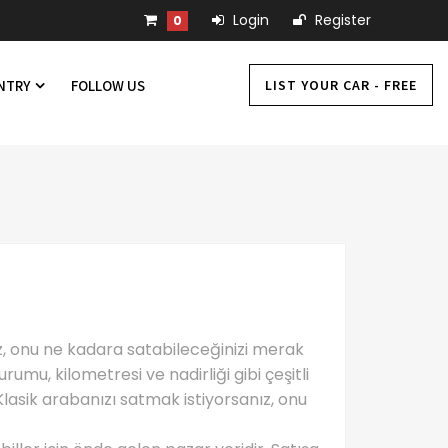
Login
Register
0
LIST YOUR CAR - FREE
UNTRY
FOLLOW US
iz, onu ne kadara satabileceğinizi merak
rumu, kilometresi ve nadirliği gibi çeşitli
Klasik arabanızı satmak istiyorsanız, onu
.