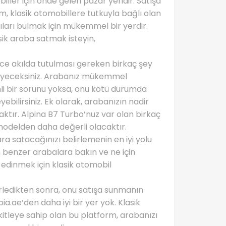
ller için önde gelen pazar yeridir. Satışa
rm, klasik otomobillere tutkuyla bağlı olan
cıları bulmak için mükemmel bir yerdir.
asik araba satmak isteyin,
nce akılda tutulması gereken birkaç şey
teyeceksiniz. Arabanız mükemmel
i bir sorunu yoksa, onu kötü durumda
bilirsiniz. Ek olarak, arabanızın nadir
ktır. Alpina B7 Turbo’nuz var olan birkaç
odelden daha değerli olacaktır.
ra satacağınızı belirlemenin en iyi yolu
 benzer arabalara bakın ve ne için
r edinmek için klasik otomobil
lirledikten sonra, onu satışa sunmanın
a.ae’den daha iyi bir yer yok. Klasik
kitleye sahip olan bu platform, arabanızı