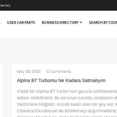
rectory
S
USED CAR PARTS
BUSINESS DIRECTORY
SEARCH BY CO
May 28, 2023
0 Comments
Alpina B7 Turbomu Ne Kadara Satmalıyım
Klasik bir Alpina B7 Turbo’nun gururlu sahibiysen
ediyor olabilirsiniz. Bu sorunun cevabı, arabanın du
faktörlere bağlıdır. Ancak kesin olan bir şey var: 
ClassicsofArabia.ae’de listelemeyi düşünmelisiniz