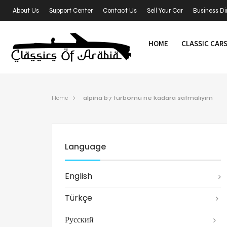
About Us
Support Center
Contact Us
Sell Your Car
Business Di
HOME
CLASSIC CAR
Home
alpina b7 turbomu ne kadara satmalıyım
Language
English
Türkçe
Русский