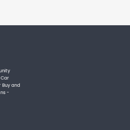
unity
 Car
r Buy and
ons -