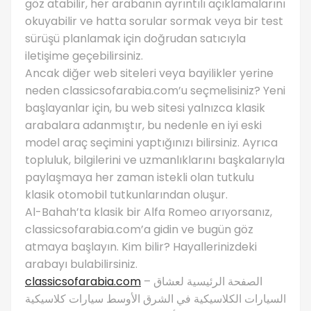
göz atabilir, her arabanın ayrıntılı açıklamalarını
okuyabilir ve hatta sorular sormak veya bir test
sürüşü planlamak için doğrudan satıcıyla
iletişime geçebilirsiniz.
Ancak diğer web siteleri veya bayilikler yerine
neden classicsofarabia.com’u seçmelisiniz? Yeni
başlayanlar için, bu web sitesi yalnızca klasik
arabalara adanmıştır, bu nedenle en iyi eski
model araç seçimini yaptığınızı bilirsiniz. Ayrıca
topluluk, bilgilerini ve uzmanlıklarını başkalarıyla
paylaşmaya her zaman istekli olan tutkulu
klasik otomobil tutkunlarından oluşur.
Al-Bahah’ta klasik bir Alfa Romeo arıyorsanız,
classicsofarabia.com’a gidin ve bugün göz
atmaya başlayın. Kim bilir? Hayallerinizdeki
arabayı bulabilirsiniz.
classicsofarabia.com
– الصفحة الرئيسية لعشاق
السيارات الكلاسيكية في الشرق الأوسط سيارات كلاسيكية