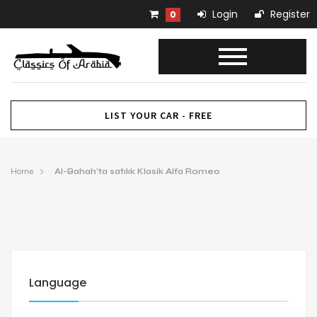
Login
Register
0
LIST YOUR CAR - FREE
Home
Al-Bahah’ta satılık Klasik Alfa Romeo
Language