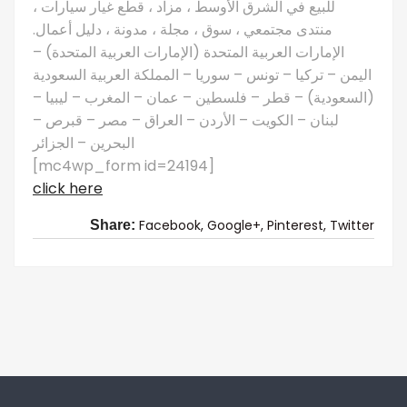
للبيع في الشرق الأوسط ، مزاد ، قطع غيار سيارات ،
منتدى مجتمعي ، سوق ، مجلة ، مدونة ، دليل أعمال.
الإمارات العربية المتحدة (الإمارات العربية المتحدة) –
اليمن – تركيا – تونس – سوريا – المملكة العربية السعودية
(السعودية) – قطر – فلسطين – عمان – المغرب – ليبيا –
لبنان – الكويت – الأردن – العراق – مصر – قبرص –
البحرين – الجزائر
[mc4wp_form id=24194]
click here
Facebook,
Google+,
Pinterest,
Twitter
Share: