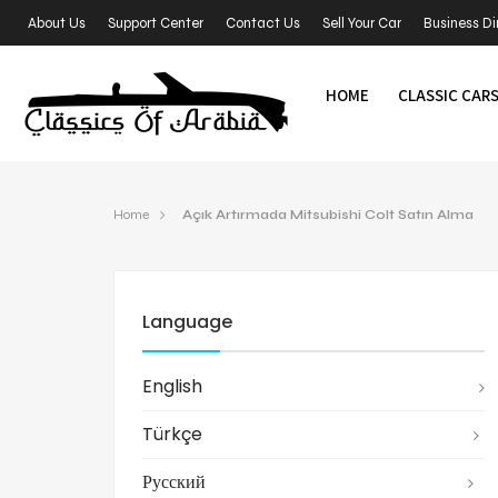
About Us
Support Center
Contact Us
Sell Your Car
Business Di
HOME
CLASSIC CAR
Home
Açık Artırmada Mitsubishi Colt Satın Alma
Language
English
Türkçe
Русский