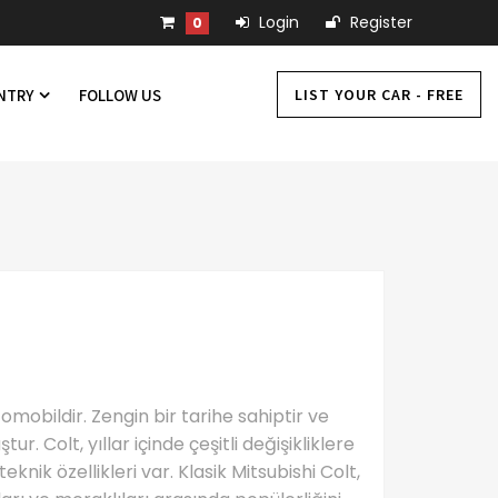
Login
Register
0
LIST YOUR CAR - FREE
UNTRY
FOLLOW US
tomobildir. Zengin bir tarihe sahiptir ve
r. Colt, yıllar içinde çeşitli değişikliklere
knik özellikleri var. Klasik Mitsubishi Colt,