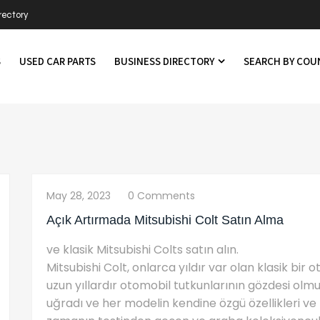
rectory
S
USED CAR PARTS
BUSINESS DIRECTORY
SEARCH BY CO
May 28, 2023
0 Comments
Açık Artırmada Mitsubishi Colt Satın Alma
ve klasik Mitsubishi Colts satın alın.
Mitsubishi Colt, onlarca yıldır var olan klasik bir o
uzun yıllardır otomobil tutkunlarının gözdesi olmuştu
uğradı ve her modelin kendine özgü özellikleri ve te