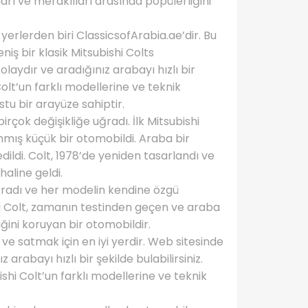
ı ve meraklıları arasında popülerliğini
 yerlerden biri ClassicsofArabia.ae’dir. Bu
iş bir klasik Mitsubishi Colts
laydır ve aradığınız arabayı hızlı bir
 Colt’un farklı modellerine ve teknik
stu bir arayüze sahiptir.
birçok değişikliğe uğradı. İlk Mitsubishi
anmış küçük bir otomobildi. Araba bir
dildi. Colt, 1978’de yeniden tasarlandı ve
aline geldi.
e uğradı ve her modelin kendine özgü
bishi Colt, zamanın testinden geçen ve araba
ğini koruyan bir otomobildir.
 ve satmak için en iyi yerdir. Web sitesinde
arabayı hızlı bir şekilde bulabilirsiniz.
shi Colt’un farklı modellerine ve teknik