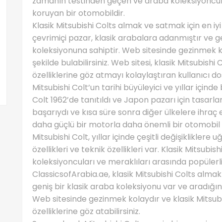
zamanın testinden geçen ve araba koleksiyoncular
koruyan bir otomobildir.
Klasik Mitsubishi Colts almak ve satmak için en iyi
çevrimiçi pazar, klasik arabalara adanmıştır ve gen
koleksiyonuna sahiptir. Web sitesinde gezinmek ko
şekilde bulabilirsiniz. Web sitesi, klasik Mitsubishi
özelliklerine göz atmayı kolaylaştıran kullanıcı do
Mitsubishi Colt’un tarihi büyüleyici ve yıllar içinde 
Colt 1962’de tanıtıldı ve Japon pazarı için tasarl
başarıydı ve kısa süre sonra diğer ülkelere ihraç e
daha güçlü bir motorla daha önemli bir otomobil h
Mitsubishi Colt, yıllar içinde çeşitli değişiklikler
özellikleri ve teknik özellikleri var. Klasik Mitsu
koleksiyoncuları ve meraklıları arasında popülerli
ClassicsofArabia.ae, klasik Mitsubishi Colts almak
geniş bir klasik araba koleksiyonu var ve aradığınız 
Web sitesinde gezinmek kolaydır ve klasik Mitsubi
özelliklerine göz atabilirsiniz.