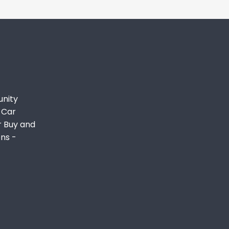
unity
 Car
r Buy and
ons -