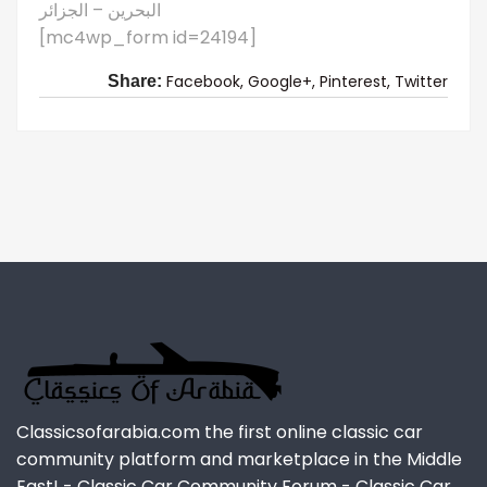
البحرين – الجزائر
[mc4wp_form id=24194]
Facebook,
Google+,
Pinterest,
Twitter
Share:
Classicsofarabia.com the first online classic car
community platform and marketplace in the Middle
East! - Classic Car Community Forum - Classic Car