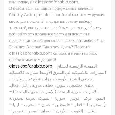
вам нужно, на classicsofarabia.com.
В целом, если вы ищете подержанные запчасти
Shelby Cobra, то classicsofarabia.com — лучшее
место для поиска. Благодаря широкому выбору
запчастей, конкурентоспособным ценам и удобному
веб-сайту это идеальное место для покупки и
продажи запчастей для классических автомобилей на
Ближнем Востоке. Так зачем ждать? Посетите
classicsofarabia.com сегодня и начните поиск
необходимых вам деталей!
classicsofarabia.com
– الصفحة الرئيسية لعشاق
السيارات الكلاسيكية في الشرق الأوسط سيارات كلاسيكية
للبيع في الشرق الأوسط ، مزاد ، قطع غيار سيارات ،
منتدى مجتمعي ، سوق ، مجلة ، مدونة ، دليل أعمال.
الإمارات العربية المتحدة (الإمارات العربية المتحدة) –
اليمن – تركيا – تونس – سوريا – المملكة العربية السعودية
(السعودية) – قطر – فلسطين – عمان – المغرب – ليبيا –
لبنان – الكويت – الأردن – العراق – مصر – قبرص –