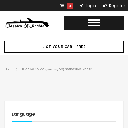
Login
Register
0
LIST YOUR CAR - FREE
Home
Шелби Кобра (1961-1968) запасные части
Language