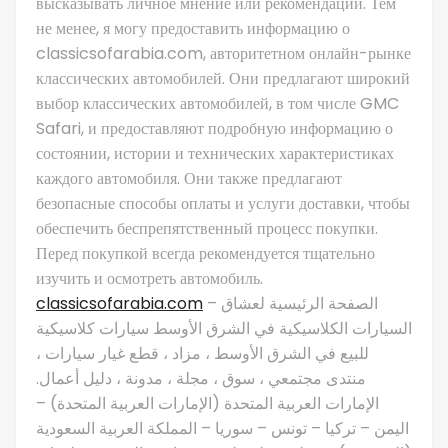
высказывать личное мнение или рекомендации. Тем
не менее, я могу предоставить информацию о
classicsofarabia.com, авторитетном онлайн-рынке
классических автомобилей. Они предлагают широкий
выбор классических автомобилей, в том числе GMC
Safari, и предоставляют подробную информацию о
состоянии, истории и технических характеристиках
каждого автомобиля. Они также предлагают
безопасные способы оплаты и услуги доставки, чтобы
обеспечить беспрепятственный процесс покупки.
Перед покупкой всегда рекомендуется тщательно
изучить и осмотреть автомобиль.
classicsofarabia.com
– الصفحة الرئيسية لعشاق
السيارات الكلاسيكية في الشرق الأوسط سيارات كلاسيكية
للبيع في الشرق الأوسط ، مزاد ، قطع غيار سيارات ،
منتدى مجتمعي ، سوق ، مجلة ، مدونة ، دليل أعمال.
الإمارات العربية المتحدة (الإمارات العربية المتحدة) –
اليمن – تركيا – تونس – سوريا – المملكة العربية السعودية