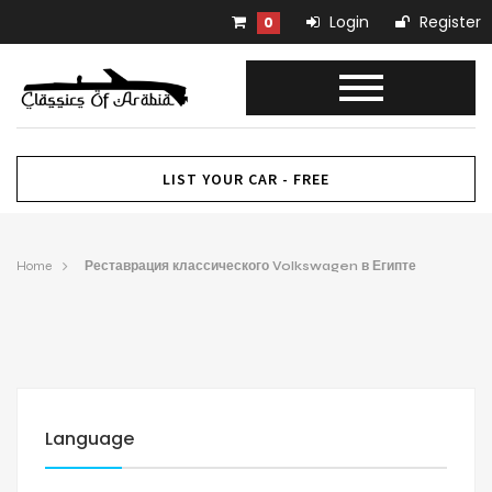
Login
Register
0
LIST YOUR CAR - FREE
Home
Реставрация классического Volkswagen в Египте
Language