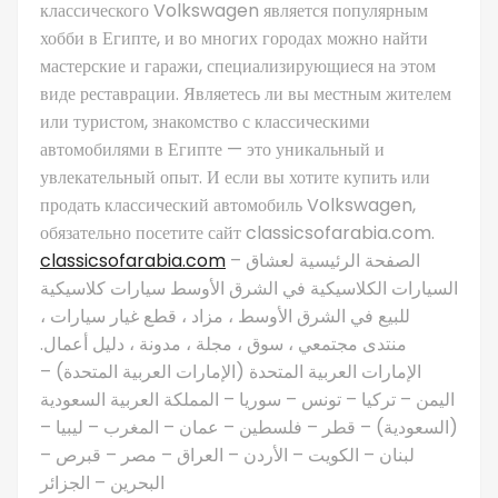
классического Volkswagen является популярным
хобби в Египте, и во многих городах можно найти
мастерские и гаражи, специализирующиеся на этом
виде реставрации. Являетесь ли вы местным жителем
или туристом, знакомство с классическими
автомобилями в Египте — это уникальный и
увлекательный опыт. И если вы хотите купить или
продать классический автомобиль Volkswagen,
обязательно посетите сайт classicsofarabia.com.
classicsofarabia.com
– الصفحة الرئيسية لعشاق
السيارات الكلاسيكية في الشرق الأوسط سيارات كلاسيكية
للبيع في الشرق الأوسط ، مزاد ، قطع غيار سيارات ،
منتدى مجتمعي ، سوق ، مجلة ، مدونة ، دليل أعمال.
الإمارات العربية المتحدة (الإمارات العربية المتحدة) –
اليمن – تركيا – تونس – سوريا – المملكة العربية السعودية
(السعودية) – قطر – فلسطين – عمان – المغرب – ليبيا –
لبنان – الكويت – الأردن – العراق – مصر – قبرص –
البحرين – الجزائر