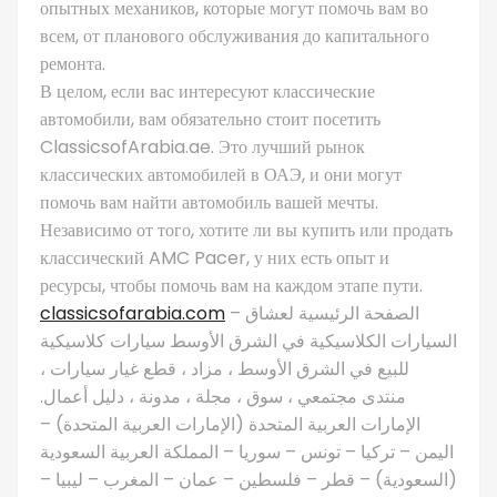
опытных механиков, которые могут помочь вам во
всем, от планового обслуживания до капитального
ремонта.
В целом, если вас интересуют классические
автомобили, вам обязательно стоит посетить
ClassicsofArabia.ae. Это лучший рынок
классических автомобилей в ОАЭ, и они могут
помочь вам найти автомобиль вашей мечты.
Независимо от того, хотите ли вы купить или продать
классический AMC Pacer, у них есть опыт и
ресурсы, чтобы помочь вам на каждом этапе пути.
classicsofarabia.com
– الصفحة الرئيسية لعشاق
السيارات الكلاسيكية في الشرق الأوسط سيارات كلاسيكية
للبيع في الشرق الأوسط ، مزاد ، قطع غيار سيارات ،
منتدى مجتمعي ، سوق ، مجلة ، مدونة ، دليل أعمال.
الإمارات العربية المتحدة (الإمارات العربية المتحدة) –
اليمن – تركيا – تونس – سوريا – المملكة العربية السعودية
(السعودية) – قطر – فلسطين – عمان – المغرب – ليبيا –