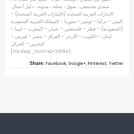
منتدى مجتمعي ، سوق ، مجلة ، مدونة ، دليل أعمال.
الإمارات العربية المتحدة (الإمارات العربية المتحدة) –
اليمن – تركيا – تونس – سوريا – المملكة العربية السعودية
(السعودية) – قطر – فلسطين – عمان – المغرب – ليبيا –
لبنان – الكويت – الأردن – العراق – مصر – قبرص –
البحرين – الجزائر
[mc4wp_form id=24194]
Facebook,
Google+,
Pinterest,
Twitter
Share: