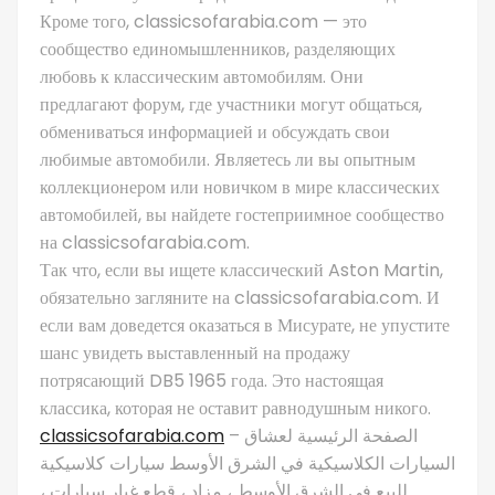
Кроме того, classicsofarabia.com — это
сообщество единомышленников, разделяющих
любовь к классическим автомобилям. Они
предлагают форум, где участники могут общаться,
обмениваться информацией и обсуждать свои
любимые автомобили. Являетесь ли вы опытным
коллекционером или новичком в мире классических
автомобилей, вы найдете гостеприимное сообщество
на classicsofarabia.com.
Так что, если вы ищете классический Aston Martin,
обязательно загляните на classicsofarabia.com. И
если вам доведется оказаться в Мисурате, не упустите
шанс увидеть выставленный на продажу
потрясающий DB5 1965 года. Это настоящая
классика, которая не оставит равнодушным никого.
classicsofarabia.com
– الصفحة الرئيسية لعشاق
السيارات الكلاسيكية في الشرق الأوسط سيارات كلاسيكية
للبيع في الشرق الأوسط ، مزاد ، قطع غيار سيارات ،