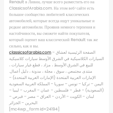
Renault в Ливии, лучше всего разместить его на
ClassicsofArabia.com. На этом веб-сайте есть
большое сообщество любителей классических
автомобилей, которые всегда ищут уникальные и
редкие автомобили. Проявив немного терпения и
настойчивости, вы сможете найти покупателя,
который оценит ваш классический Renault так же
сильно, как и вы.
classicsofarabia.com
– الصفحة الرئيسية لعشاق
السيارات الكلاسيكية في الشرق الأوسط سيارات كلاسيكية
للبيع في الشرق الأوسط ، مزاد ، قطع غيار سيارات ،
منتدى مجتمعي ، سوق ، مجلة ، مدونة ، دليل أعمال.
الإمارات العربية المتحدة (الإمارات العربية المتحدة) –
اليمن – تركيا – تونس – سوريا – المملكة العربية السعودية
(السعودية) – قطر – فلسطين – عمان – المغرب – ليبيا –
لبنان – الكويت – الأردن – العراق – مصر – قبرص –
البحرين – الجزائر
[mc4wp_form id=24194]