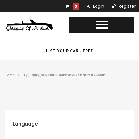
Login
Register
0
LIST YOUR CAR - FREE
Home
Где продать классический Renault в Ливии
Language