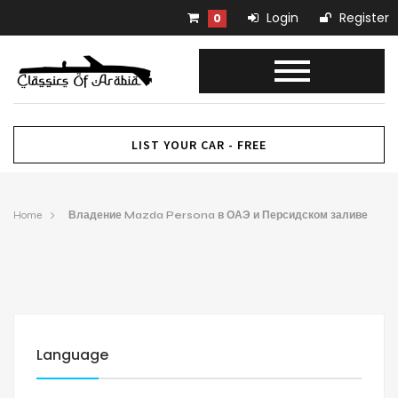
Login
Register
0
LIST YOUR CAR - FREE
Home
Владение Mazda Persona в ОАЭ и Персидском заливе
Language