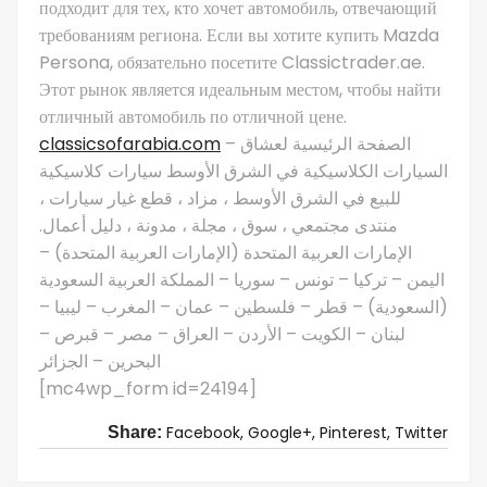
подходит для тех, кто хочет автомобиль, отвечающий
требованиям региона. Если вы хотите купить Mazda
Persona, обязательно посетите Classictrader.ae.
Этот рынок является идеальным местом, чтобы найти
отличный автомобиль по отличной цене.
classicsofarabia.com
– الصفحة الرئيسية لعشاق
السيارات الكلاسيكية في الشرق الأوسط سيارات كلاسيكية
للبيع في الشرق الأوسط ، مزاد ، قطع غيار سيارات ،
منتدى مجتمعي ، سوق ، مجلة ، مدونة ، دليل أعمال.
الإمارات العربية المتحدة (الإمارات العربية المتحدة) –
اليمن – تركيا – تونس – سوريا – المملكة العربية السعودية
(السعودية) – قطر – فلسطين – عمان – المغرب – ليبيا –
لبنان – الكويت – الأردن – العراق – مصر – قبرص –
البحرين – الجزائر
[mc4wp_form id=24194]
Facebook,
Google+,
Pinterest,
Twitter
Share: